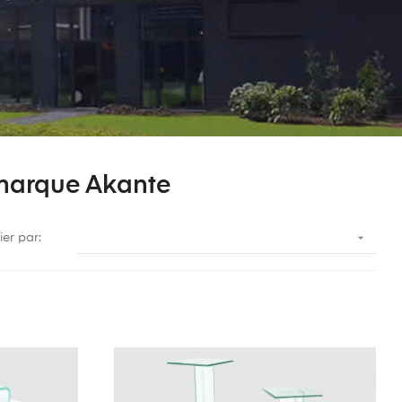
 marque Akante

ier par: