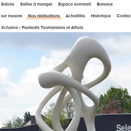
Salons
Salles à manger
Espace sommeil
Bureaux
 sur mesure
Nos réalisations
Actualités
Historique
Contac
 Xclusive - Fauteuils Tournaisiens et Athois