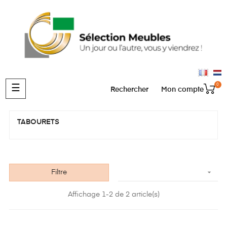
0
Basculer
☰
Rechercher
Mon compte
la
navigation
TABOURETS

Filtre
Affichage 1-2 de 2 article(s)