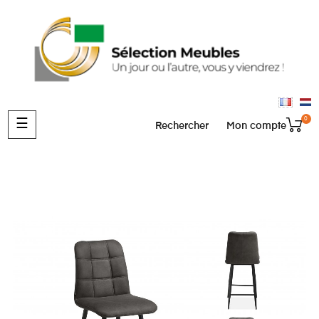
0
Basculer
☰
Rechercher
Mon compte
la
navigation