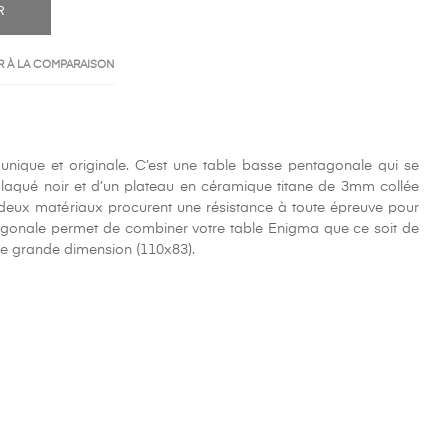
R
 À LA COMPARAISON
nique et originale. C’est une table basse pentagonale qui se
laqué noir et d’un plateau en céramique titane de 3mm collée
deux matériaux procurent une résistance à toute épreuve pour
agonale permet de combiner votre table Enigma que ce soit de
de grande dimension (110x83).