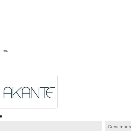
ités.
e
Contempor