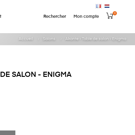
0
Rechercher
Mon compte
t
Accueil
Salons
Akante - Table de salon - Enigma
 DE SALON - ENIGMA