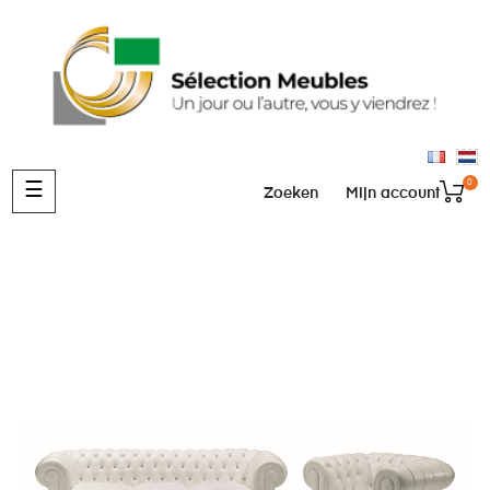
0
Toggle
☰
Zoeken
Mijn account
navigation