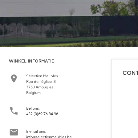
WINKEL INFORMATIE
CONT

Sélection Meubles
Rue de l'église, 3
7750 Amougies
Belgium

Bel ons:
+32 (0)69 76 84 96

E-mail ons:
info@selectionmeubles.be