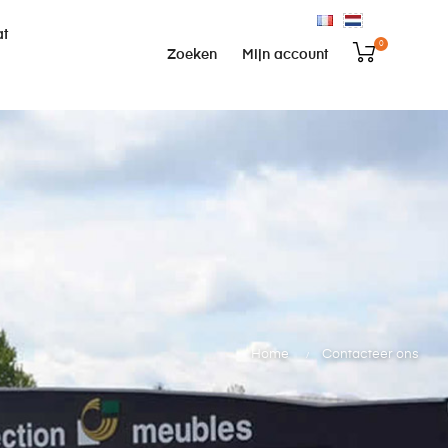
at
0
Zoeken
Mijn account
Home
Contacteer ons