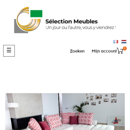
0
Toggle
☰
Zoeken
Mijn account
navigation