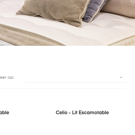

eer op:
able
Celio - Lit Escamotable