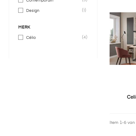
Contemporain
(1)
Design
MERK
(4)
Célio
Cel
Item 1-6 van 6