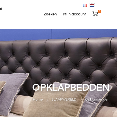
at
0
Zoeken
Mijn account
OPKLAPBEDDEN
Home
SLAAPWERELD
Opklapbedden