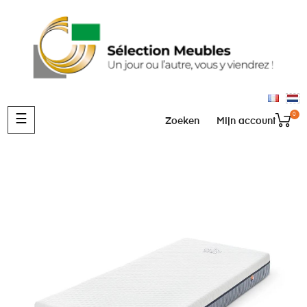
0
Toggle
☰
Zoeken
Mijn account
navigation