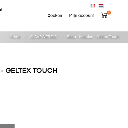
at
0
Zoeken
Mijn account
Home
SLAAPWERELD
Beka - Matelas - Geltex Touch
 - GELTEX TOUCH