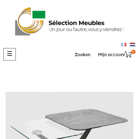
0
Toggle
☰
Zoeken
Mijn account
navigation