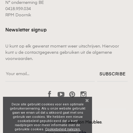
N° onderneming BE
0418.959.034
RPM Doornik
Newsletter signup
U kunt op elk gewenst moment weer uitschrijven. Hiervoor
kunt u de contactgegevens gebruiken uit de algemene
voorwaarden.
SUBSCRIBE
Facebook
YouTube
Pinterest
Instagram
Deze site gebruikt cookies voor een optimale
gebruikerservaring. Als u onze website gebruikt
gaan we ervan uit dat u akkoord gaat met ons
gebruik van cookies. We hebben een nieuw
cookiebeleid gepubliceerd dat u kunt
Copyright © 2021
Sélection Meubles
.
raadplegen voor meer informatie over de
gebruikte cookies.
Cookiebeleid nalezen.