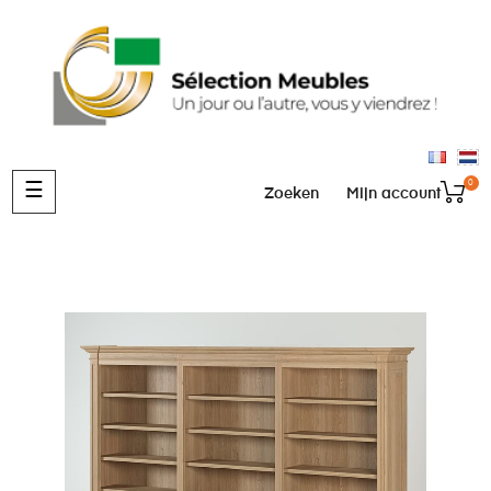
0
Toggle
☰
Zoeken
Mijn account
navigation