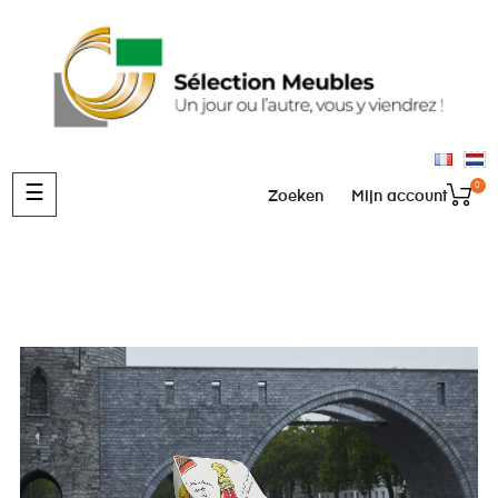
0
Toggle
☰
Zoeken
Mijn account
navigation