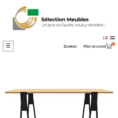
0
Toggle
☰
Zoeken
Mijn account
navigation