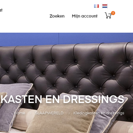
at
0
Zoeken
Mijn account
KASTEN EN DRESSINGS
Home
SLAAPWERELD
Kledingkasten en dressings