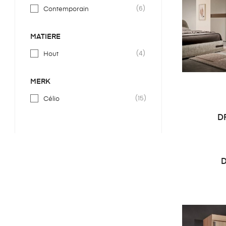
(6)
Contemporain
MATIÈRE
(4)
Hout
MERK
(15)
Célio
D
D