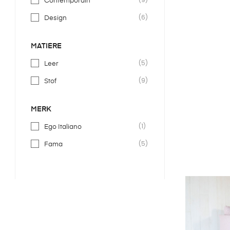
Contemporain
(6)
Design
MATIÈRE
(5)
Leer
(9)
Stof
MERK
(1)
Ego Italiano
(5)
Fama