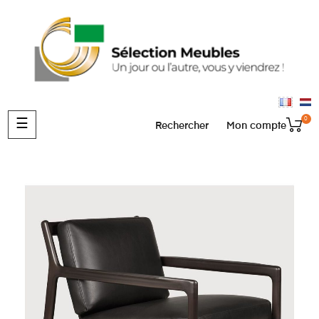
0
Basculer
☰
Rechercher
Mon compte
la
navigation