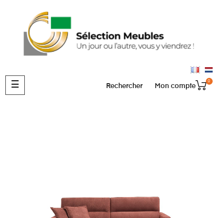
0
Basculer
☰
Rechercher
Mon compte
la
navigation