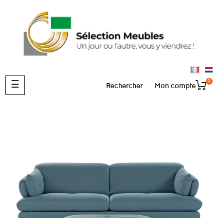
0
Basculer
☰
Rechercher
Mon compte
la
navigation