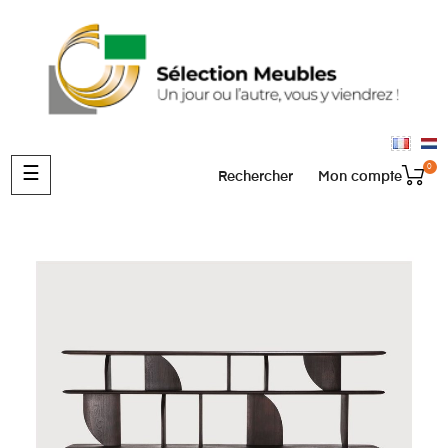
0
Basculer
☰
Rechercher
Mon compte
la
navigation