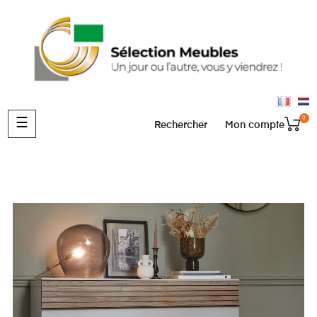
0
Basculer
☰
Rechercher
Mon compte
la
navigation