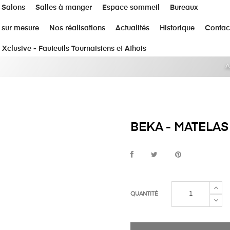
Salons
Salles à manger
Espace sommeil
Bureaux
 sur mesure
Nos réalisations
Actualités
Historique
Contac
 Xclusive - Fauteuils Tournaisiens et Athois
A
BEKA - MATELAS
QUANTITÉ