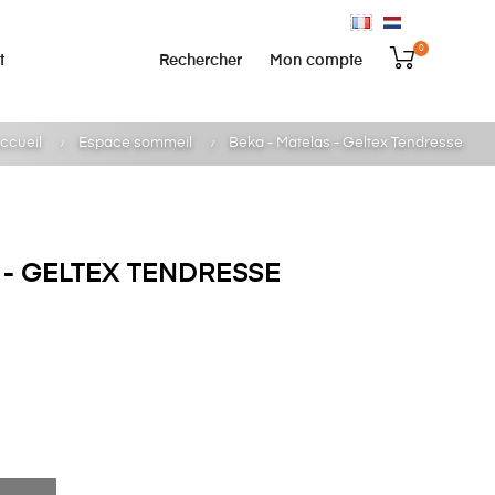
0
Rechercher
Mon compte
t
ccueil
Espace sommeil
Beka - Matelas - Geltex Tendresse
 - GELTEX TENDRESSE