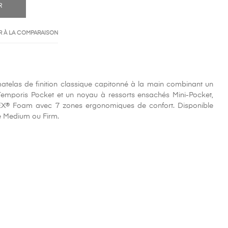
R
 À LA COMPARAISON
telas de finition classique capitonné à la main combinant un
emporis Pocket et un noyau à ressorts ensachés Mini-Pocket,
EX® Foam avec 7 zones ergonomiques de confort. Disponible
e Medium ou Firm.