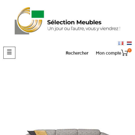
0
Basculer
☰
Rechercher
Mon compte
la
navigation