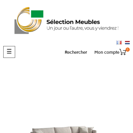
0
Basculer
☰
Rechercher
Mon compte
la
navigation