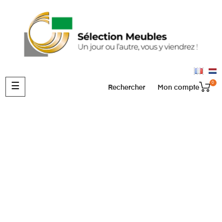
0
Basculer
☰
Rechercher
Mon compte
la
navigation