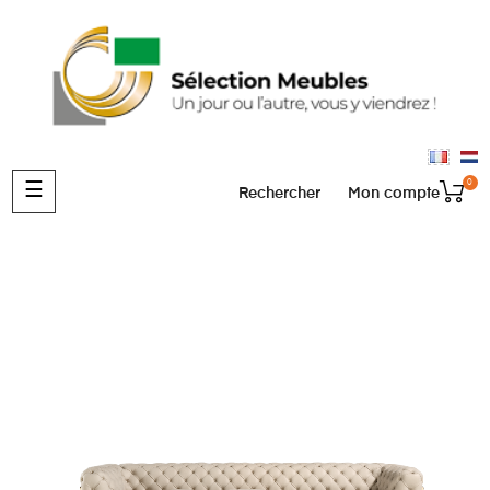
0
Basculer
☰
Rechercher
Mon compte
la
navigation