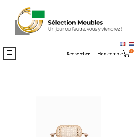
0
Basculer
☰
Rechercher
Mon compte
la
navigation