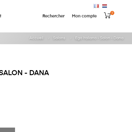
0
Rechercher
Mon compte
t
Accueil
Salons
Ego Italiano - Salon - Dana
 SALON - DANA