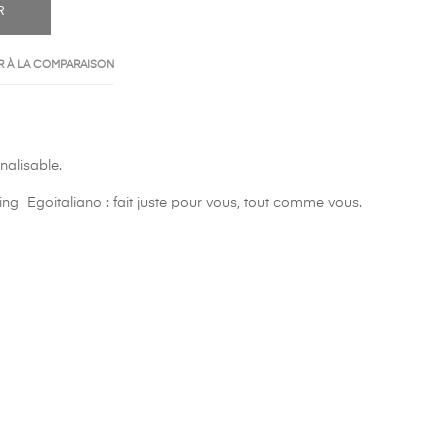
R
 À LA COMPARAISON
nalisable.
iving Egoitaliano : fait juste pour vous, tout comme vous.