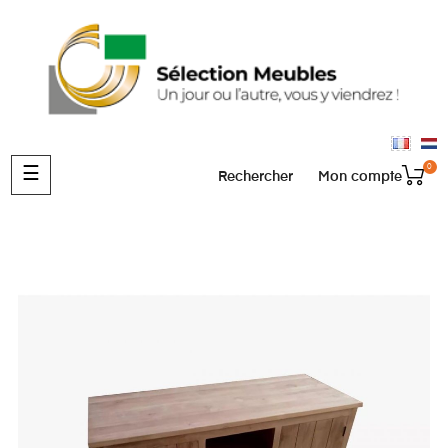
0
Basculer
☰
Rechercher
Mon compte
la
navigation