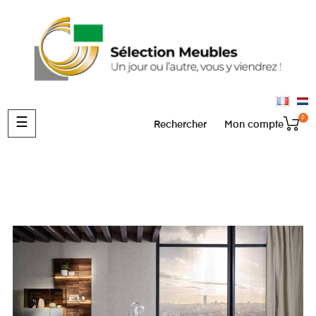
0
Basculer
☰
Rechercher
Mon compte
la
navigation