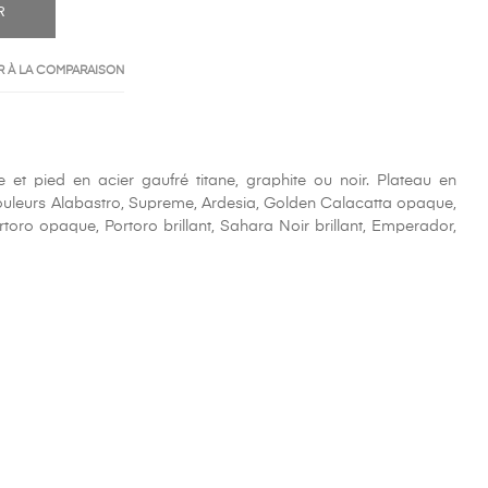
R
 À LA COMPARAISON
 et pied en acier gaufré titane, graphite ou noir. Plateau en
uleurs Alabastro, Supreme, Ardesia, Golden Calacatta opaque,
rtoro opaque, Portoro brillant, Sahara Noir brillant, Emperador,