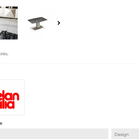
ités.
e
Design