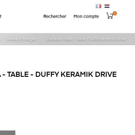
0
Rechercher
Mon compte
t
Salles à manger
Cattelan Italia - Table - Duffy Keramik Drive
 - TABLE - DUFFY KERAMIK DRIVE