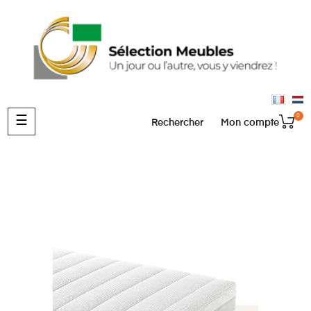
0
Basculer
☰
Rechercher
Mon compte
la
navigation