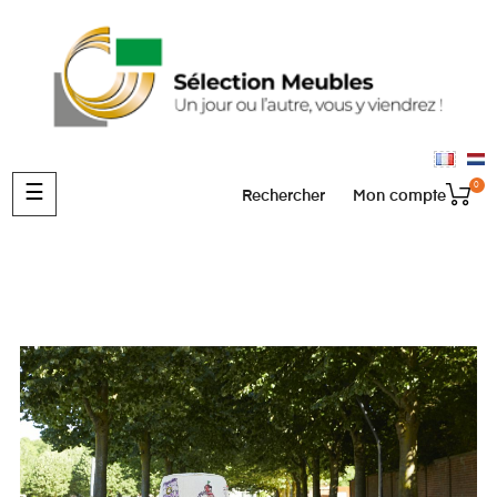
0
Basculer
☰
Rechercher
Mon compte
la
navigation