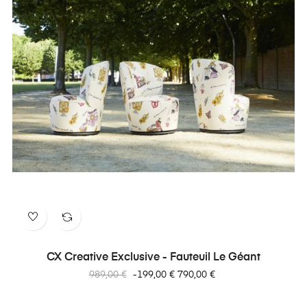
CX Creative Exclusive - Fauteuil Le Géant
Prix
Prix
989,00 €
-199,00 €
790,00 €
habituel