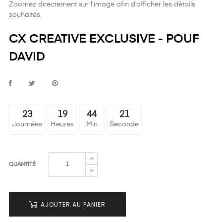
Zoomez directement sur l’image afin d’afficher les détails
souhaités.
CX CREATIVE EXCLUSIVE - POUF
DAVID
23
19
44
21
Journées
Heures
Min
Seconde
QUANTITÉ
AJOUTER AU PANIER