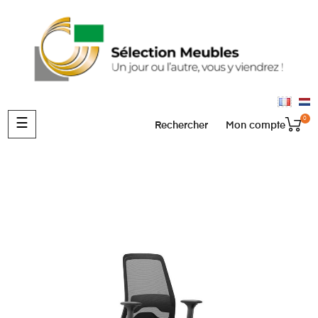
0
Basculer
☰
Rechercher
Mon compte
la
navigation